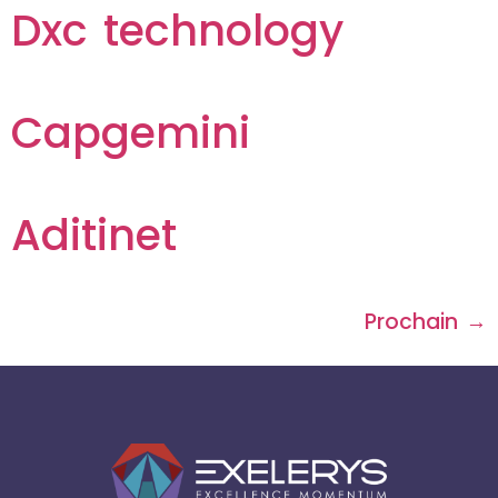
Dxc technology
Capgemini
Aditinet
Prochain
→